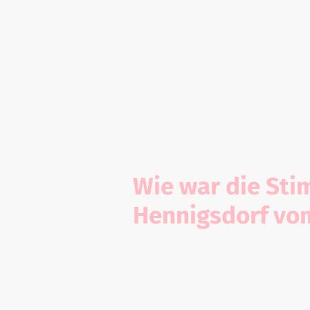
Ergebniss
Wie war die Sti
Hennigsdorf vom 
Die Grafiken zeigen
Stimmungen in Henn
(5.0) im Zeitraum