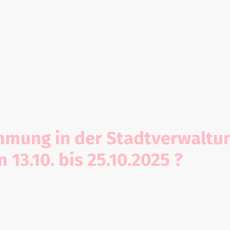
e Hennigsdorf - Stadt
Teil 1
mmung in der Stadtverwaltun
13.10. bis 25.10.2025 ?
 die Häufigkeitsverteilung der er
igsdorf von „sehr gut“ (1.0) bis 
 vom
13. bis 25. Oktober 2025.