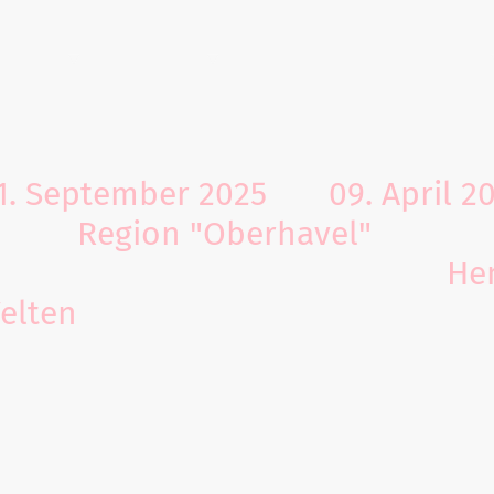
Projekt
Standorte
Mitmachen
Ergebnisse
1. September 2025
bis
09. April 2
n der
Region "Oberhavel"
ihre ak
en Standorten
in den Städten
He
elten
abgeben.