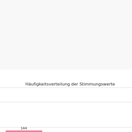
zwar Schwankungen gibt, die
Stim
wiegend positiv
bleibt: An allen 
 zusammen in der Mehrzahl, währe
Anteile einnehmen.
ail: