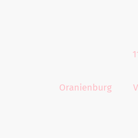
Startseite
Im Zeitraum vom
1
und Bürgerinnen i
sechs verschieden
Oranienburg
und
V