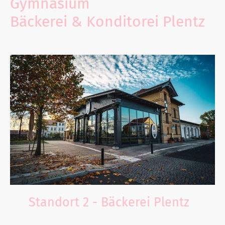
Gymnasium
und in der
Bäckerei & Konditorei Plentz
Ihre Stimmungen abgeben.
Standort 2 - Bäckerei Plentz