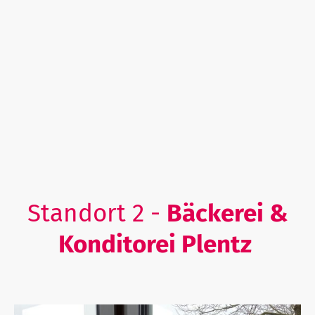
Adresse:
Hedwig-Bollhagen-Gymnasium
Emma-Ihrer-Straße 7B,
16727 Velten
Erdgeschoss
Standort 2 -
Bäckerei &
Konditorei Plentz