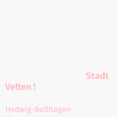
Velten
Willkommen in der
Stadt
Velten !
In Velten konnten Sie im
Hedwig-Bollhagen-