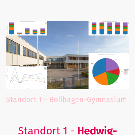
Erste Ergebnisse
aus Velten
erfahren Sie
hier
.
Standort 1 - Bollhagen-Gymnasium
Standort 1 -
Hedwig-