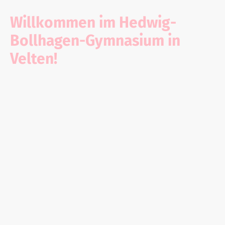
Willkommen im Hedwig-
Bollhagen-Gymnasium in
Velten!
Seit dem 09. Januar 2026
hatten Lehrkräfte, Schüler
sowie Besucher die
Möglichkeit, ihre aktuelle
Stimmung direkt im
Schulgebäude einzugeben –
und damit sichtbar zu
machen, wie es der