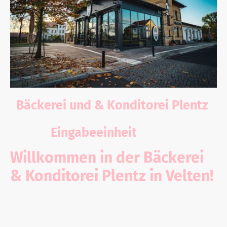
Bäckerei und & Konditorei Plentz
Eingabeeinheit
Plentz
Willkommen in der Bäckerei
& Konditorei Plentz in Velten!
Seit dem
12. Januar 2026
konnten Kunden und das