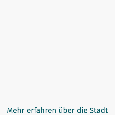
Adresse:
Bäckerei & Konditorei Plentz
Bahnstraße 7
16727 Velten
Mehr erfahren über die Stadt